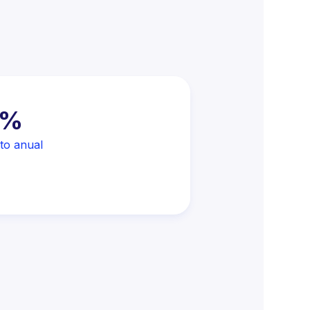
0%
+400
to anual
Clientes naciona