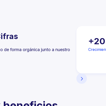
ifras
5000h
+2
ales invertidas en proyectos de I+D+I
Crecimien
 de forma orgánica junto a nuestro
Slide 3 of 6.


 beneficios